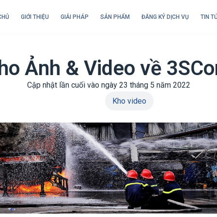
CHỦ
GIỚI THIỆU
GIẢI PHÁP
SẢN PHẨM
ĐĂNG KÝ DỊCH VỤ
TIN T
ho Ảnh & Video về 3SCo
Cập nhật lần cuối vào ngày 23 tháng 5 năm 2022
Kho ảnh
Kho video