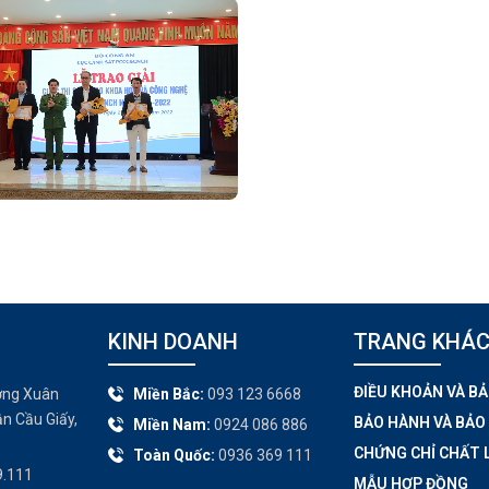
KINH DOANH
TRANG KHÁC
ĐIỀU KHOẢN VÀ B
ờng Xuân
Miền Bắc:
093 123 6668
n Cầu Giấy,
BẢO HÀNH VÀ BẢO
Miền Nam:
0924 086 886
CHỨNG CHỈ CHẤT
Toàn Quốc:
0936 369 111
9.111
MẪU HỢP ĐỒNG