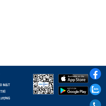
​
ẢO MẬT
 TRÌ
 LƯỢNG