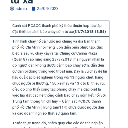
từ xa
admin
25/04/2023
Cảnh sát PC&CC thành phố ký thỏa thuận hợp tác lắp
đặt thiết bị cảnh báo cháy sớm từ xa
(31/7/2018 13:54)
Tình hình cháy nổ cả nước nói chung và địa bàn thành
phố Hồ Chí Minh nói riêng luôn diễn biến phức tạp, đặc
biệt là sau vụ cháy xảy ra tại Chung cư Carina Plaza
(Quận 8) vào rạng sáng 23/3/2018, mà nguyên nhân là
do người dân không được cảnh báo cháy sớm, dẫn đến
cư dân bị động trong việc thoát nạn. Đây là vụ cháy để lại
hậu quả đặc biệt nghiêm trọng với 13 người chết, hàng
chục người bị thương, 150 xe máy và 13 ôtô bị thiêu rụi,
điều đó cho thấy công tác phòng cháy, mà đặc biệt là
việc lắp đặt các hệ thống cảnh báo cháy sớm kết nối với
Trung tâm thông tin chỉ huy – Cảnh sát PC&CC thành
phố Hồ Chí Minh (Trung tâm114) chưa được người dân
và các doanh nghiệp thật sự quan tâm.
Trước thực trạng đó, nhằm giúp cho các doanh nghiệp