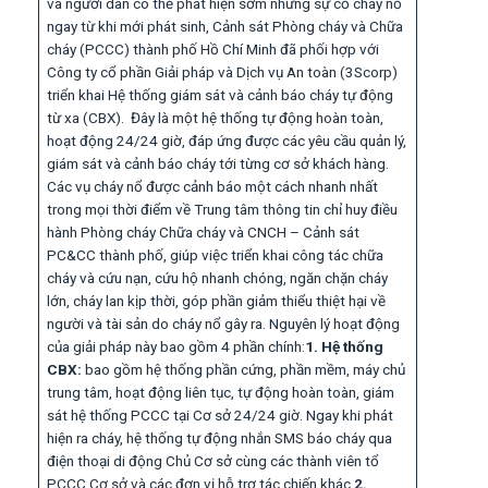
và người dân có thể phát hiện sớm những sự cố cháy nổ
ngay từ khi mới phát sinh, Cảnh sát Phòng cháy và Chữa
cháy (PCCC) thành phố Hồ Chí Minh đã phối hợp với
Công ty cổ phần Giải pháp và Dịch vụ An toàn (3Scorp)
triển khai Hệ thống giám sát và cảnh báo cháy tự động
từ xa (CBX). Đây là một hệ thống tự động hoàn toàn,
hoạt động 24/24 giờ, đáp ứng được các yêu cầu quản lý,
giám sát và cảnh báo cháy tới từng cơ sở khách hàng.
Các vụ cháy nổ được cảnh báo một cách nhanh nhất
trong mọi thời điểm về Trung tâm thông tin chỉ huy điều
hành Phòng cháy Chữa cháy và CNCH – Cảnh sát
PC&CC thành phố, giúp việc triển khai công tác chữa
cháy và cứu nạn, cứu hộ nhanh chóng, ngăn chặn cháy
lớn, cháy lan kịp thời, góp phần giảm thiểu thiệt hại về
người và tài sản do cháy nổ gây ra.
Nguyên lý hoạt động
của giải pháp này bao gồm 4 phần chính:
1. Hệ thống
CBX:
bao gồm hệ thống phần cứng, phần mềm, máy chủ
trung tâm, hoạt động liên tục, tự động hoàn toàn, giám
sát hệ thống PCCC tại Cơ sở 24/24 giờ. Ngay khi phát
hiện ra cháy, hệ thống tự động nhắn SMS báo cháy qua
điện thoại di động Chủ Cơ sở cùng các thành viên tổ
PCCC Cơ sở và các đơn vị hỗ trợ tác chiến khác.
2.