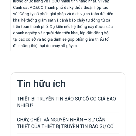
lượng chức năng về PCCC nhiều tính năng nhất. Vì vậy,
Cảnh sát PC&CC Thành phố đã ký thỏa thuận hợp tác
với Công ty cổ phẩn giải pháp và dịch vụ an toàn để triển
khai hệ thống giám sát và cảnh báo cháy tự động từ xa
trên toàn thành phố. Dự kiến nếu hệ thống này được các
doanh nghiệp và người dân triển khai, lắp đặt đồng bộ
tại các cơ sở và hộ gia đình sẽ góp phần giảm thiểu tối
đa những thiệt hại do cháy nổ gây ra.
Tin hữu ích
THIẾT BỊ TRUYỀN TIN BÁO SỰ CỐ CÓ GIÁ BAO
NHIÊU?
CHÁY, CHẾT VÀ NGUYÊN NHÂN – SỰ CẦN
THIẾT CỦA THIẾT BỊ TRUYỀN TIN BÁO SỰ CỐ