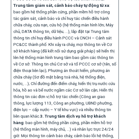
Trung tâm giám sát, cảnh báo cháy tự động từ xa
:
bao gồm hệ thống phần cứng, phần mềm hỗ trợ công
tác giám sát, cảnh báo và chỉ huy tác chiến điều hành
chữa cháy, cứu nạn, cứu hộ (hệ thống màn hình lớn; Máy
chủ, DATA thông tin, dữ liệu; …), lắp đặt tại Trung tâm
thông tin chỉ huy điều hành PCCC và CNCH – Cảnh sát
PC&CC thành phố. Khi xảy ra cháy, mọi thông tin về Cơ
sở khách hàng (đã kết nối sử dụng giải pháp) sẽ hiển thị
lên hệ thống màn hình trung tâm bao gồm các thông tin
về Cơ sở: Thông tin chủ Cơ sở và tổ PCCC cơ sở (tên, số
điện thoại liên lạc); Phương án thoát hiểm, phương án
chữa cháy (Sơ đồ mặt bằng toà nhà, hệ thống điện,
nước, …); Chỉ đường đến điểm cháy, hiển thị trụ nước cứu
hỏa, hồ ao và bể nước ngầm các Cơ sở lân cận; Hiển thị
thông tin các đơn vị hỗ trợ tác chiến (Công an giao
thông, lực lượng 113, Công an phường, UBND phường,
điện lực – cấp nước – Y tế khu vực) và nhiều thông tin
liên quan khác.
3. Trung tâm dịch vụ hỗ trợ khách
hàng
: bao gồm hệ thống phần cứng, phần mềm hỗ trợ
(hệ thống màn hình, máy chủ, …) và nhân lực trực 24/24
giờ. Mọi thông tin cảnh báo cháy, cảnh báo lỗi hệ thống,