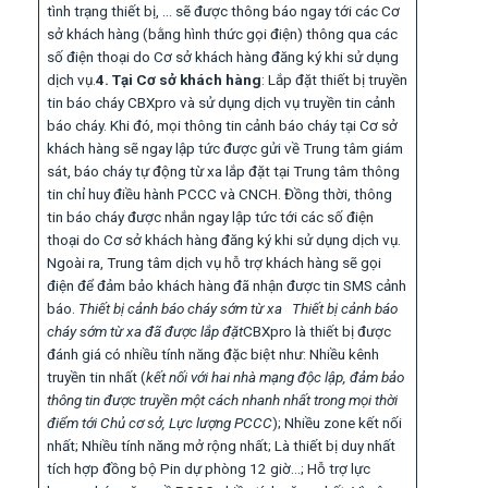
tình trạng thiết bị, … sẽ được thông báo ngay tới các Cơ
sở khách hàng (bằng hình thức gọi điện) thông qua các
số điện thoại do Cơ sở khách hàng đăng ký khi sử dụng
dịch vụ.
4. Tại Cơ sở khách hàng
: Lắp đặt thiết bị truyền
tin báo cháy CBXpro và sử dụng dịch vụ truyền tin cảnh
báo cháy. Khi đó, mọi thông tin cảnh báo cháy tại Cơ sở
khách hàng sẽ ngay lập tức được gửi về Trung tâm giám
sát, báo cháy tự động từ xa lắp đặt tại Trung tâm thông
tin chỉ huy điều hành PCCC và CNCH. Đồng thời, thông
tin báo cháy được nhắn ngay lập tức tới các số điện
thoại do Cơ sở khách hàng đăng ký khi sử dụng dịch vụ.
Ngoài ra, Trung tâm dịch vụ hỗ trợ khách hàng sẽ gọi
điện để đảm bảo khách hàng đã nhận được tin SMS cảnh
báo.
Thiết bị cảnh báo cháy sớm từ xa
Thiết bị cảnh báo
cháy sớm từ xa đã được lắp đặt
CBXpro là thiết bị được
đánh giá có nhiều tính năng đặc biệt như: Nhiều kênh
truyền tin nhất (
kết nối với hai nhà mạng độc lập, đảm bảo
thông tin được truyền một cách nhanh nhất trong mọi thời
điểm tới Chủ cơ sở, Lực lượng PCCC
); Nhiều zone kết nối
nhất; Nhiều tính năng mở rộng nhất; Là thiết bị duy nhất
tích hợp đồng bộ Pin dự phòng 12 giờ…; Hỗ trợ lực