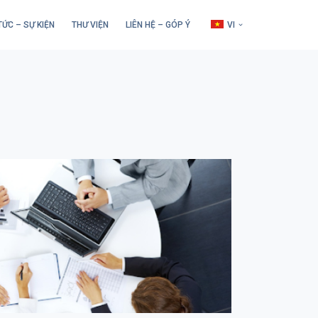
TỨC – SỰ KIỆN
THƯ VIỆN
LIÊN HỆ – GÓP Ý
VI