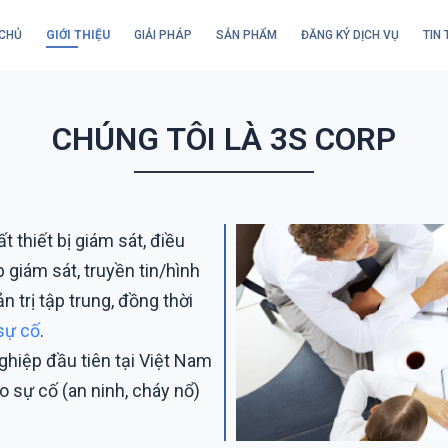
CHỦ
GIỚI THIỆU
GIẢI PHÁP
SẢN PHẨM
ĐĂNG KÝ DỊCH VỤ
TIN 
CHÚNG TÔI LÀ 3S CORP
t thiết bị giám sát, điều
p giám sát, truyền tin/hình
 trị tập trung, đồng thời
 sự cố
.
nghiệp đầu tiên tại Việt Nam
o sự cố (an ninh, cháy nổ)