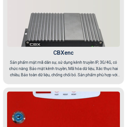
CBXenc
Sản phẩm mật mã dân sự, sử dụng kênh truyền IP, 3G/4G, có
chức năng: Bảo mật kênh truyền; Mã hóa dữ liệu; Xác thực hai
chiều; Bảo toàn dữ liệu, chống chối bỏ. Sản phẩm phù hợp với
các lĩnh vực: Ngân hàng (bảo mật dữ liệu từ ATM, phòng giao
dịch, chi nhánh về trung tâm); Điện lực (bảo mật dữ liệu từ các
trạm biến áp, nhà máy phát điện về trung tâm); Phát thành,
truyền hình (bảo mật dữ liệu hội nghị truyền hình trực tuyến, âm
thanh, hình ảnh, camera); …