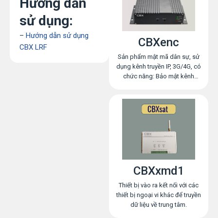
Hướng dẫn
sử dụng:
–
Hướng dẫn sử dụng
CBXenc
CBX LRF
Sản phẩm mật mã dân sự, sử
dụng kênh truyền IP, 3G/4G, có
chức năng: Bảo mật kênh
truyền; Mã hóa dữ liệu; Xác
thực hai chiều; Bảo toàn dữ
liệu, chống chối bỏ. Sản phẩm
phù hợp với các lĩnh vực: Ngân
hàng (bảo mật dữ liệu từ ATM,
phòng giao dịch, chi nhánh về
trung tâm); Điện lực (bảo mật
dữ liệu từ các trạm biến áp,
nhà máy phát điện về trung
CBXxmd1
tâm); Phát thành, truyền hình
(bảo mật dữ liệu hội nghị
Thiết bị vào ra kết nối với các
truyền hình trực tuyến, âm
thiết bị ngoại vi khác để truyền
thanh, hình ảnh, camera); …
dữ liệu về trung tâm.