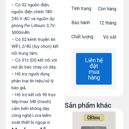
– Có 02 nguồn điện,
Tình trạng
Còn hàng
nguồn điện chính 180-
245 V-AC và nguồn dự
Bảo hành
12 tháng
phòng Pin Lithium 3,7V-
5000mAh.
Chất lượng
Vỏ sắt
– Có 02 kênh truyền tin:
WIFI, 2/4G (tùy chọn) kết
nối trung tâm;
Liên hệ
– Có 01z (DI) kết nối với
đặt
nút ấn báo cháy có dây;
mua
– Hỗ trợ người dùng
hàng
phân loại tín hiệu/xử lý
báo giả;
– Hỗ trợ kết nối 90 trực
tiếp/max 540 (mesh)
Sản phẩm khác
cảm biến không dây
công nghệ Lora kiểm
soát thiết bị ngoại vi.