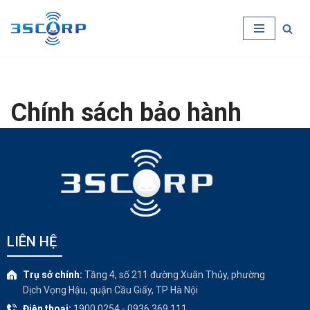
Chuyển
tới
nội
dung
Chính sách bảo hành
LIÊN HỆ
Trụ sở chính:
Tầng 4, số 211 đường Xuân Thủy, phường
Dịch Vọng Hậu, quận Cầu Giấy, TP Hà Nội
Điện thoại:
1900.0254 - 0936.369.111