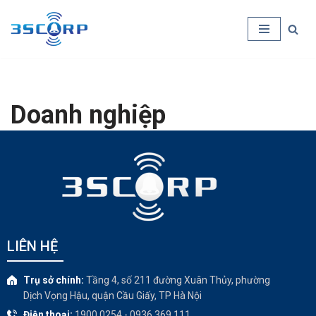
Chuyển
tới
nội
dung
Doanh nghiệp
LIÊN HỆ
Trụ sở chính:
Tầng 4, số 211 đường Xuân Thủy, phường
Dịch Vọng Hậu, quận Cầu Giấy, TP Hà Nội
Điện thoại:
1900.0254 - 0936.369.111