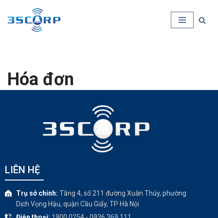
Chuyển
tới
nội
dung
Hóa đơn
LIÊN HỆ
Trụ sở chính:
Tầng 4, số 211 đường Xuân Thủy, phường
Dịch Vọng Hậu, quận Cầu Giấy, TP Hà Nội
Điện thoại:
1900.0254 - 0936.369.111