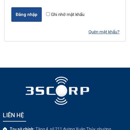
Đăng nhập
Ghi nhớ mật khẩu
Quên mật khẩu?
LIÊN HỆ
Trụ sở chính:
Tầng 4, số 211 đường Xuân Thủy, phường