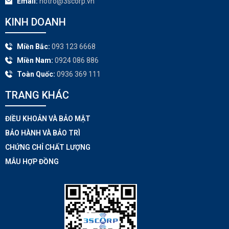
Email:
hotro@3scorp.vn
KINH DOANH
Miền Bắc:
093 123 6668
Miền Nam:
0924 086 886
Toàn Quốc:
0936 369 111
TRANG KHÁC​
ĐIỀU KHOẢN VÀ BẢO MẬT
BẢO HÀNH VÀ BẢO TRÌ
CHỨNG CHỈ CHẤT LƯỢNG
MẪU HỢP ĐỒNG