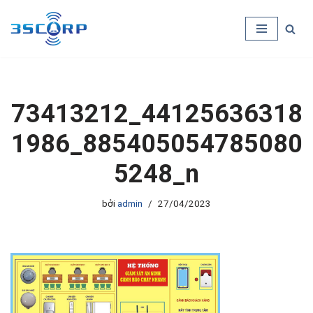
Chuyển
tới
nội
dung
73413212_44125636318
1986_885405054785080
5248_n
bởi
admin
27/04/2023