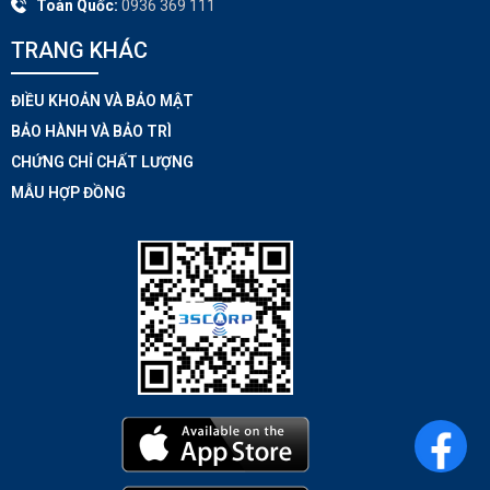
Toàn Quốc:
0936 369 111
TRANG KHÁC​
ĐIỀU KHOẢN VÀ BẢO MẬT
BẢO HÀNH VÀ BẢO TRÌ
CHỨNG CHỈ CHẤT LƯỢNG
MẪU HỢP ĐỒNG