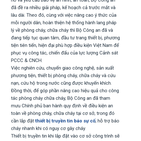
nổ và yêu cầu bảo vệ an ninh, an toàn, Bộ Công an
đã đề ra nhiều giải pháp, kế hoạch cả trước mắt và
lâu dài. Theo đó, cùng với việc nâng cao ý thức của
mỗi người dân, hoàn thiện hệ thống hành lang pháp
lý về phòng cháy, chữa cháy thì Bộ Công an đã và
đang tiếp tục quan tâm, đầu tư trang thiết bị, phương
tiện tiên tiến, hiện đại phù hợp điều kiện Việt Nam để
phục vụ công tác, chiến đấu của lực lượng Cảnh sát
PCCC & CNCH.
Việc nghiên cứu, chuyển giao công nghệ, sản xuất
phương tiện, thiết bị phòng cháy, chữa cháy và cứu
nạn, cứu hộ trong nước cũng được khuyến khích.
Đồng thời, để góp phần nâng cao hiệu quả cho công
tác phòng cháy chữa cháy, Bộ Công an đã tham
mưu Chính phủ ban hành quy định về điều kiện an
toàn về phòng cháy, chữa cháy tại cơ sở, trong đó
cần lắp đặt
thiết bị truyền tin báo sự cố
, hỗ trợ báo
cháy nhanh khi có nguy cơ gây cháy.
Thiết bị truyền tin khi lắp đặt vào cơ sở công trình sẽ