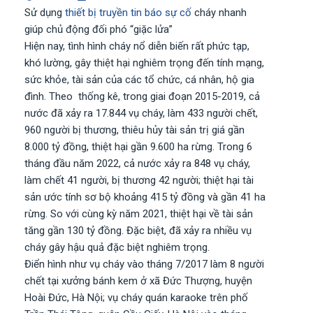
Sử dụng
thiết bị truyền tin báo sự cố
cháy nhanh
giúp chủ động đối phó “giặc lửa”
Hiện nay, tình hình cháy nổ diễn biến rất phức tạp,
khó lường, gây thiệt hại nghiêm trọng đến tính mạng,
sức khỏe, tài sản của các tổ chức, cá nhân, hộ gia
đình. Theo thống kê, trong giai đoạn 2015-2019, cả
nước đã xảy ra 17.844 vụ cháy, làm 433 người chết,
960 người bị thương, thiêu hủy tài sản trị giá gần
8.000 tỷ đồng, thiệt hại gần 9.600 ha rừng. Trong 6
tháng đầu năm 2022, cả nước xảy ra 848 vụ cháy,
làm chết 41 người, bị thương 42 người; thiệt hại tài
sản ước tính sơ bộ khoảng 415 tỷ đồng và gần 41 ha
rừng. So với cùng kỳ năm 2021, thiệt hại về tài sản
tăng gần 130 tỷ đồng. Đặc biệt, đã xảy ra nhiều vụ
cháy gây hậu quả đặc biệt nghiêm trọng.
Điển hình như vụ cháy vào tháng 7/2017 làm 8 người
chết tại xưởng bánh kem ở xã Đức Thượng, huyện
Hoài Đức, Hà Nội; vụ cháy quán karaoke trên phố